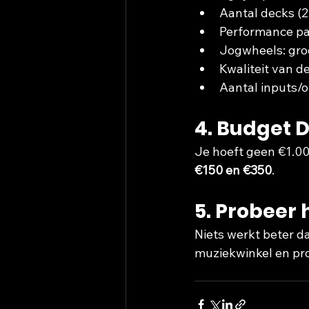
Aantal decks (2
Performance p
Jogwheels: groo
Kwaliteit van d
Aantal inputs/
4. Budget D
Je hoeft geen €1.000
€150 en €350
.
5. Probeer h
Niets werkt beter da
muziekwinkel en pr