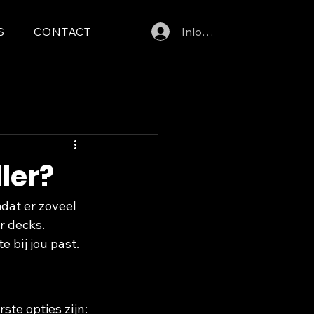
S
CONTACT
Inloggen
ller?
dat er zoveel 
r decks. 
 bij jou past.
ste opties zijn: