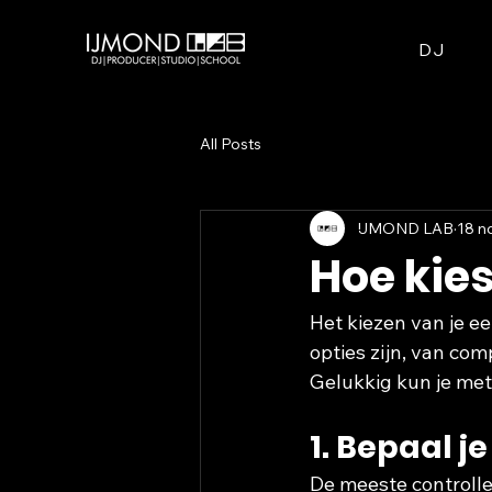
DJ
All Posts
IJMOND LAB
18 n
Hoe kies
Het kiezen van je ee
opties zijn, van co
Gelukkig kun je met 
1. Bepaal j
De meeste controller