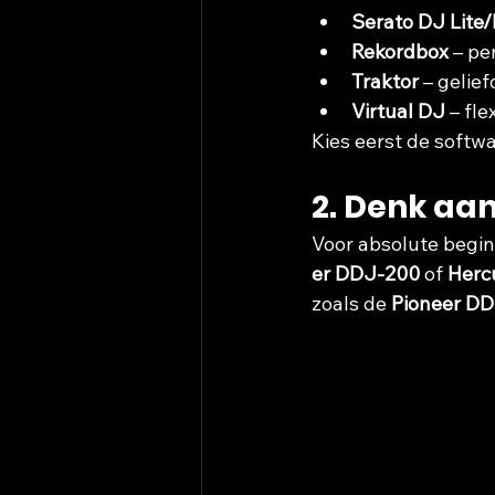
Serato DJ Lite/
Rekordbox
 – pe
Traktor
 – gelief
Virtual DJ
 – fl
Kies eerst de softwar
2. Denk aan
Voor absolute begin
er DDJ-200
 of 
Hercu
zoals de 
Pioneer D